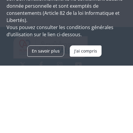
donnée personnelle et sont exemptés de
consentements (Article 82 de la loi Informatique et
Libertés).
Vous pouvez consulter les conditions générales
d’utilisation sur le lien ci-dessous.
En savoir plus
J'ai compris
Archives d'Alsace - Site de Colmar
Bâtiment M / Cité administrative
3, rue Fleischhauer
F-68026 COLMAR
(+33) 3 89 21 97 00
Nous contacter