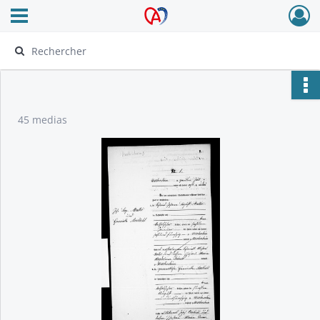
Ouvrir le menu déroulant
Archives Alsace - Colmar
45 medias