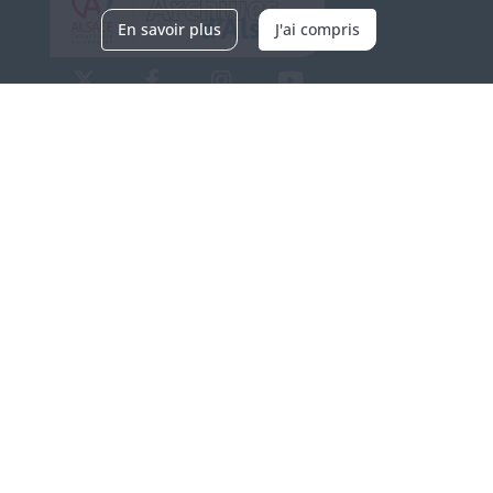
En savoir plus
J'ai compris
Archives d'Alsace - Site de Colmar
Bâtiment M / Cité administrative
3, rue Fleischhauer
F-68026 COLMAR
(+33) 3 89 21 97 00
Nous contacter
Horaires d'ouverture
Du mardi au vendredi
en continu de 9h à 17h