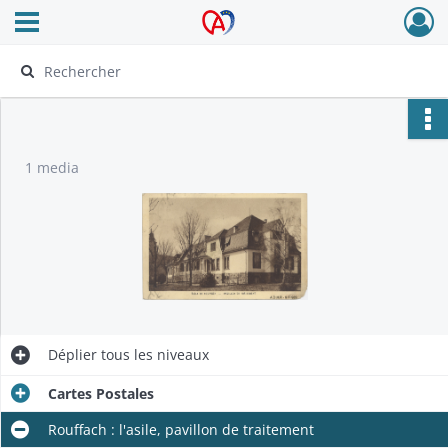
Ouvrir le menu déroulant
Archives Alsace - Colmar
1 media
Déplier
tous les niveaux
Cartes Postales
Rouffach : l'asile, pavillon de traitement