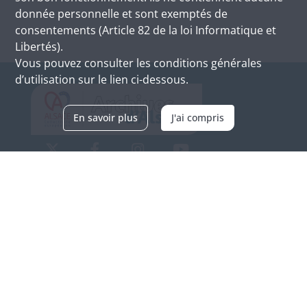
donnée personnelle et sont exemptés de
consentements (Article 82 de la loi Informatique et
Libertés).
Vous pouvez consulter les conditions générales
d’utilisation sur le lien ci-dessous.
En savoir plus
J'ai compris
Archives d'Alsace - Site de Colmar
Bâtiment M / Cité administrative
3, rue Fleischhauer
F-68026 COLMAR
(+33) 3 89 21 97 00
Nous contacter