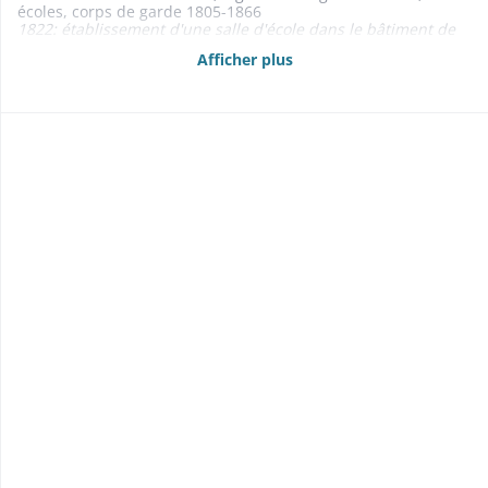
écoles, corps de garde 1805-1866
1822: établissement d'une salle d'école dans le bâtiment de
service du presbytère
Afficher plus
1850-1851: logement de l'instituteur cf. presbytère
1842: plan de la maison commune et d'école
1842: 2 plans de masse
- Dépôt de pompes à incendie, ponceau 1846
- Pompes et seaux à incendie 1809-1860
1808: cf. église
1859: taxe imposée aux nouveaux mariés, dont le montant
doit servir à l'achat de seaux à incendie
- Assurance des bâtiments communaux contre l'incendie
1844
- Fontaines 1859-1865
- Croix en pierre 1867