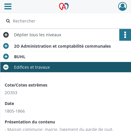
Ouvrir le menu déroulant
Archives Alsace - Colmar
Déplier
tous les niveaux
2O Administration et comptabilité communales
BUHL
Edifices et travaux
Cote/Cotes extrêmes
2O353
Date
1805-1866
Présentation du contenu
- Maison commune: mairie, logement du garde de nuit,