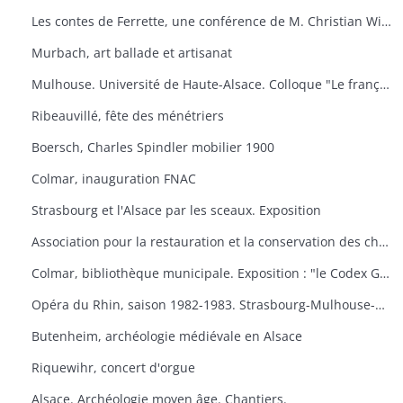
Les contes de Ferrette, une conférence de M. Christian Wilsdorf.
Murbach, art ballade et artisanat
Mulhouse. Université de Haute-Alsace. Colloque "Le français en Alsace
Ribeauvillé, fête des ménétriers
Boersch, Charles Spindler mobilier 1900
Colmar, inauguration FNAC
Strasbourg et l'Alsace par les sceaux. Exposition
Association pour la restauration et la conservation des châteaux du canton de Wintzenheim. "Portes ouvertes au Plixbourg
Colmar, bibliothèque municipale. Exposition : "le Codex Guta Sintram et le monde des couvents de Marbach et de Schwartzenthann
Opéra du Rhin, saison 1982-1983. Strasbourg-Mulhouse-Colmar
Butenheim, archéologie médiévale en Alsace
Riquewihr, concert d'orgue
Alsace. Archéologie moyen âge. Chantiers.