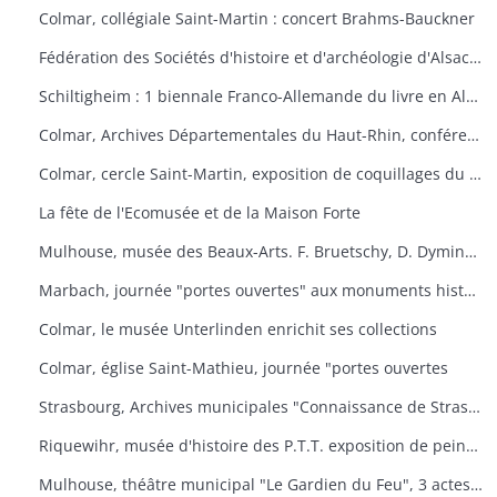
Colmar, collégiale Saint-Martin : concert Brahms-Bauckner
Fédération des Sociétés d'histoire et d'archéologie d'Alsace : les monuments ruraux d'Alsace
Schiltigheim : 1 biennale Franco-Allemande du livre en Alsace
Colmar, Archives Départementales du Haut-Rhin, conférence : Yves Bisch "Cet homme à surveiller
Colmar, cercle Saint-Martin, exposition de coquillages du monde
La fête de l'Ecomusée et de la Maison Forte
Mulhouse, musée des Beaux-Arts. F. Bruetschy, D. Dyminski, C. Gebhardt, B. Latuner, J.F. Nourisson, J.-C. Wallios
Marbach, journée "portes ouvertes" aux monuments historiques
Colmar, le musée Unterlinden enrichit ses collections
Colmar, église Saint-Mathieu, journée "portes ouvertes
Strasbourg, Archives municipales "Connaissance de Strasbourg
Riquewihr, musée d'histoire des P.T.T. exposition de peintures sous-verre
Mulhouse, théâtre municipal "Le Gardien du Feu", 3 actes et 4 tableaux d'après le roman d'Anatole le Braz