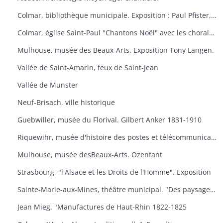
Colmar, bibliothèque municipale. Exposition : Paul Pfister, ex-libris e travaux littéraires.
Colmar, église Saint-Paul "Chantons Noël" avec les chorales "A Cœur Joie" de Colmar, la cantilene, la chanterie de l'école nationale de musique et les chorales scolaires d'Ingersheim.
Mulhouse, musée des Beaux-Arts. Exposition Tony Langen.
Vallée de Saint-Amarin, feux de Saint-Jean
Vallée de Munster
Neuf-Brisach, ville historique
Guebwiller, musée du Florival. Gilbert Anker 1831-1910
Riquewihr, musée d'histoire des postes et télécommunications, dernières acquisitions
Mulhouse, musée desBeaux-Arts. Ozenfant
Strasbourg, "l'Alsace et les Droits de l'Homme". Exposition
Sainte-Marie-aux-Mines, théâtre municipal. "Des paysages, des hommes, des traditions
Jean Mieg. "Manufactures de Haut-Rhin 1822-1825