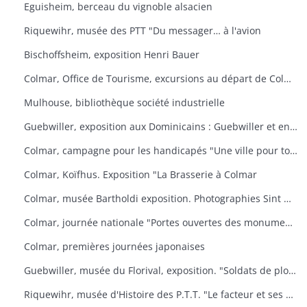
Eguisheim, berceau du vignoble alsacien
Riquewihr, musée des PTT "Du messager… à l'avion
Bischoffsheim, exposition Henri Bauer
Colmar, Office de Tourisme, excursions au départ de Colmar
Mulhouse, bibliothèque société industrielle
Guebwiller, exposition aux Dominicains : Guebwiller et environs
Colmar, campagne pour les handicapés "Une ville pour tous
Colmar, Koïfhus. Exposition "La Brasserie à Colmar
Colmar, musée Bartholdi exposition. Photographies Sint Niklaas
Colmar, journée nationale "Portes ouvertes des monuments historiques" (organisée par l'AREHC et le lycée Bartholdi)
Colmar, premières journées japonaises
Guebwiller, musée du Florival, exposition. "Soldats de plomb
Riquewihr, musée d'Histoire des P.T.T. "Le facteur et ses métamorphoses