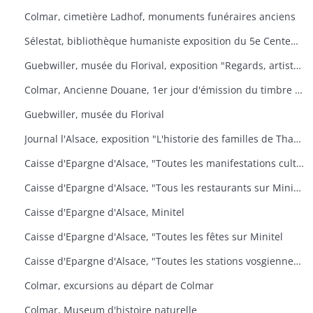
Colmar, cimetière Ladhof, monuments funéraires anciens
Sélestat, bibliothèque humaniste exposition du 5e Centenaire de la mort de Jean Mentel
Guebwiller, musée du Florival, exposition "Regards, artistes connus et méconnus de la collection Pierre et Denise Levy
Colmar, Ancienne Douane, 1er jour d'émission du timbre poste Croix-Rouge
Guebwiller, musée du Florival
Journal l'Alsace, exposition "L'historie des familles de Thann, de sa seigneurie et du baillage de Saint Amarin
Caisse d'Epargne d'Alsace, "Toutes les manifestations culturelles sur Minitel
Caisse d'Epargne d'Alsace, "Tous les restaurants sur Minitel
Caisse d'Epargne d'Alsace, Minitel
Caisse d'Epargne d'Alsace, "Toutes les fêtes sur Minitel
Caisse d'Epargne d'Alsace, "Toutes les stations vosgiennes sur Minitel
Colmar, excursions au départ de Colmar
Colmar, Museum d'histoire naturelle