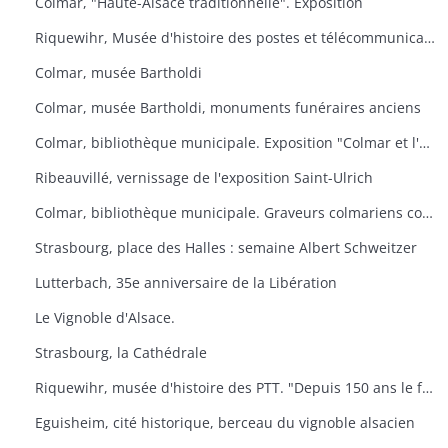
Colmar, "Haute-Alsace traditionnelle". Exposition
Riquewihr, Musée d'histoire des postes et télécommunications. "Facteur ? L'Europe s'il-vous-plaît
Colmar, musée Bartholdi
Colmar, musée Bartholdi, monuments funéraires anciens
Colmar, bibliothèque municipale. Exposition "Colmar et l'Ex-lbiris
Ribeauvillé, vernissage de l'exposition Saint-Ulrich
Colmar, bibliothèque municipale. Graveurs colmariens contemporains
Strasbourg, place des Halles : semaine Albert Schweitzer
Lutterbach, 35e anniversaire de la Libération
Le Vignoble d'Alsace.
Strasbourg, la Cathédrale
Riquewihr, musée d'histoire des PTT. "Depuis 150 ans le facteur de campagne
Eguisheim, cité historique, berceau du vignoble alsacien