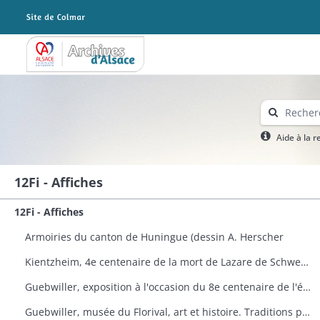
Archives Alsace - Colmar
Aide à la 
12Fi - Affiches
12Fi - Affiches
Armoiries du canton de Huningue (dessin A. Herscher
Kientzheim, 4e centenaire de la mort de Lazare de Schwendi
Guebwiller, exposition à l'occasion du 8e centenaire de l'église Saint-Léger
Guebwiller, musée du Florival, art et histoire. Traditions populaires céramiques de Théodore Deck