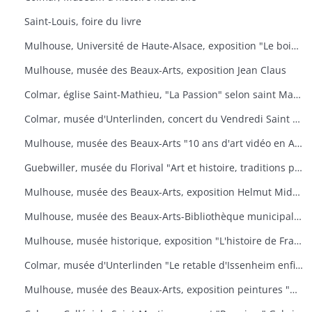
Saint-Louis, foire du livre
Mulhouse, Université de Haute-Alsace, exposition "Le bois, un art de vivre
Mulhouse, musée des Beaux-Arts, exposition Jean Claus
Colmar, église Saint-Mathieu, "La Passion" selon saint Matthieu
Colmar, musée d'Unterlinden, concert du Vendredi Saint "La Passion selon saint Jean
Mulhouse, musée des Beaux-Arts "10 ans d'art vidéo en Allemagne, 1976-1986
Guebwiller, musée du Florival "Art et histoire, traditions populaires céramiques" de Théodore Deck
Mulhouse, musée des Beaux-Arts, exposition Helmut Middendorf
Mulhouse, musée des Beaux-Arts-Bibliothèque municipale "Danses macabres de Dürer à Dali" Collection de l'Université de Düsseldorf "L'homme et la mort
Mulhouse, musée historique, exposition "L'histoire de France illustrée
Colmar, musée d'Unterlinden "Le retable d'Issenheim enfin complet
Mulhouse, musée des Beaux-Arts, exposition peintures "Aime-moi