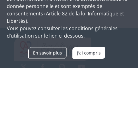
donnée personnelle et sont exemptés de
consentements (Article 82 de la loi Informatique et
Libertés).
Vous pouvez consulter les conditions générales
d’utilisation sur le lien ci-dessous.
En savoir plus
J'ai compris
Archives d'Alsace - Site de Colmar
Bâtiment M / Cité administrative
3, rue Fleischhauer
F-68026 COLMAR
(+33) 3 89 21 97 00
Nous contacter