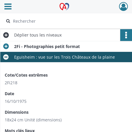
Ouvrir le menu déroulant
Archives Alsace - Colmar
Déplier
tous les niveaux
2Fi - Photographies petit format
Eguisheim : vue sur les Trois Châteaux de la plaine
Cote/Cotes extrêmes
2Fi218
Date
16/10/1975
Dimensions
18x24 cm Unité (dimensions)
Mots clés lieux