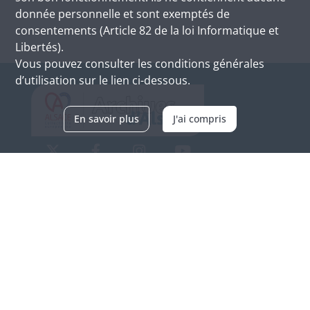
donnée personnelle et sont exemptés de
consentements (Article 82 de la loi Informatique et
Libertés).
Vous pouvez consulter les conditions générales
d’utilisation sur le lien ci-dessous.
En savoir plus
J'ai compris
Archives d'Alsace - Site de Colmar
Bâtiment M / Cité administrative
3, rue Fleischhauer
F-68026 COLMAR
(+33) 3 89 21 97 00
Nous contacter