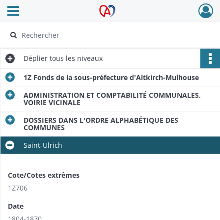
Ouvrir le menu déroulant
Archives Alsace - Colmar
Déplier
tous les niveaux
1Z Fonds de la sous-préfecture d'Altkirch-Mulhouse
ADMINISTRATION ET COMPTABILITÉ COMMUNALES,
VOIRIE VICINALE
DOSSIERS DANS L'ORDRE ALPHABÉTIQUE DES
COMMUNES
Saint-Ulrich
Cote/Cotes extrêmes
1Z706
Date
1804-1870