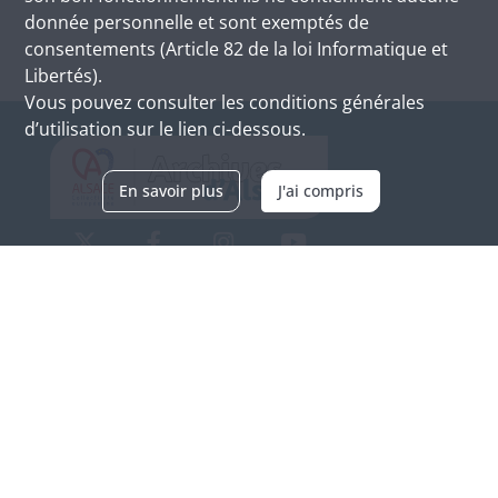
donnée personnelle et sont exemptés de
consentements (Article 82 de la loi Informatique et
Libertés).
Vous pouvez consulter les conditions générales
d’utilisation sur le lien ci-dessous.
En savoir plus
J'ai compris
Archives d'Alsace - Site de Colmar
Bâtiment M / Cité administrative
3, rue Fleischhauer
F-68026 COLMAR
(+33) 3 89 21 97 00
Nous contacter