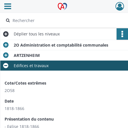
Ouvrir le menu déroulant
Archives Alsace - Colmar
Déplier
tous les niveaux
2O Administration et comptabilité communales
ARTZENHEIM
Edifices et travaux
Cote/Cotes extrêmes
2O58
Date
1818-1866
Présentation du contenu
- Eglise 1818-1866