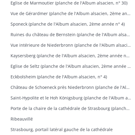
Eglise de Marmoutier (planche de l'Album alsacien, n° 30)
Vue de Gérardmer (planche de l'Album alsacien, 2ème année n°1)
Sponeck (planche de l'Album alsacien, 2ème année n° 4)
Ruines du château de Bernstein (planche de l'Album alsacien, 2ème année n° 9)
Vue intérieure de Niederbronn (planche de l'Album alsacien, 2ème année n° 11)
Kaysersberg (planche de l'Album alsacien, 2ème année n° 17)
Eglise de Seltz (planche de l'Album alsacien, 2ème année n° 24)
Eckbolsheim (planche de l'Album alsacien, n° 4)
Château de Schoeneck près Niederbronn (planche de l'Album alsacien, n° 4)
Saint-Hypolite et le Hoh Königsburg (planche de l'Album alsacien, n° 22)
Porte de la chaire de la cathédrale de Strasbourg (planche de l'Album alsacien, n° 28)
Ribeauvillé
Strasbourg, portail latéral gauche de la cathédrale