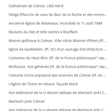
Cathédrale de Colmar, côté Nord
Steige (Planche de vues du Barr de la Roche et des environs)
Ancienne église de Masevaux, incendiée le 11 août 1849
Maisons du XVe et XVIe siècles à Rouffach
Maison gothique à Colmar, XVIe siècle (Maison Pfister) (Pl XCV d'un ouvrage d'architecture représentant aussi le portail des chartreux à Dijon, la chapelle de Pagny-le-Château et le manoir St-Ouen près Château Gontier
Eglise de Guebwiller. (Pl. XCI d'un ouvrage d'architecture représentant aussi l'église de Rosheim)
Costumes du Haut-Rhin (Pl. de la France pittoresque" représentant aussi Ferrette, vue générale de la ville et du château)
Mulhouse. Vue générale (Pl. de la France pittoresque" représentant aussi des portraits de Rapp et de Lefebre) + 1 photographie
Costume d'une paysanne des environs de Colmar (Pl. de Costumes de divers pays" n° 51) + 1 photographie
L'église de Thann en Alsace. Façade Nord
Vue extérieure de la ci-devant abbaye de Marbach près Colmar
Marbach près Colmar
Vue intérieure de la ci-devant abbaye de Marbach près Colmar