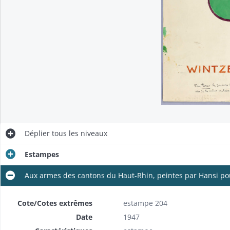
Déplier
tous les niveaux
Estampes
Aux armes des cantons du Haut-Rhin, peintes par Hansi pou
Cote/Cotes extrêmes
estampe 204
Date
1947