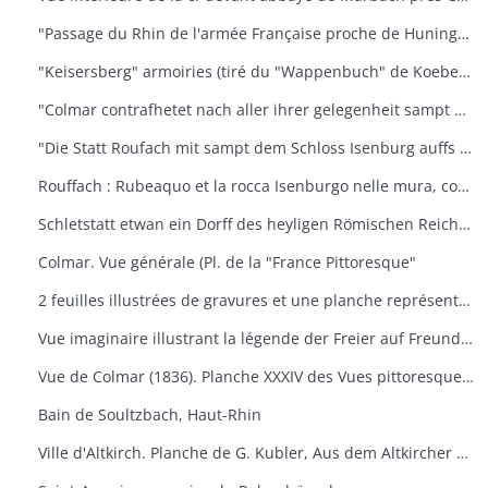
"Passage du Rhin de l'armée Française proche de Huninguen et la rencontre qu'elle eut ensuite avec celle de l'Empereur, arrivé le 14 octobre 1702 après midi"
"Keisersberg" armoiries (tiré du "Wappenbuch" de Koebel, Jiii, 1545). Au v° Ratisbonne
"Colmar contrafhetet nach aller ihrer gelegenheit sampt umbligenden landschafft" Vue cavalière. (Extr. de la "Cosmographie universelle" de S. Munster, III. Buch", von dem Teüschen land" DCLII-DCLIII, 1548). Texte all. an v°
"Die Statt Roufach mit sampt dem Schloss Isenburg auffs fleissigest nach jetsiger Gelegenheit contrafehtet" Vue cavalière (Extr. de la "Cosmographie universelle" de S. Munster, III. Buch", von dem Teüschen land" DCLIIII- delv, 1548). Texte all. an v°
Rouffach : Rubeaquo et la rocca Isenburgo nelle mura, come si trova à nostra età veramente espressa. Vue cavalière. (Ext. De la Cosmographie universelle de S. Munster, Lib. III Della Germania, p. 504-505. Texte italien an v°
Schletstatt etwan ein Dorff des heyligen Römischen Reichs : aber jetzt ein zieliehe Statt. (Extr. de la "Cosmographie universelle" de S. Munster, III. Buch", von dem Teüschen land" DCLII-DCLIII, 1548) Texte all. An v°
Colmar. Vue générale (Pl. de la "France Pittoresque"
2 feuilles illustrées de gravures et une planche représentant le Hugstein près de Guebwiller (haut-Rhin), entrée principale. Elles doivent faire partie d'un ouvrage général sur le Hugstein
Vue imaginaire illustrant la légende der Freier auf Freundstein
Vue de Colmar (1836). Planche XXXIV des Vues pittoresques de Rothmuller
Bain de Soultzbach, Haut-Rhin
Ville d'Altkirch. Planche de G. Kubler, Aus dem Altkircher Archiv (1912)