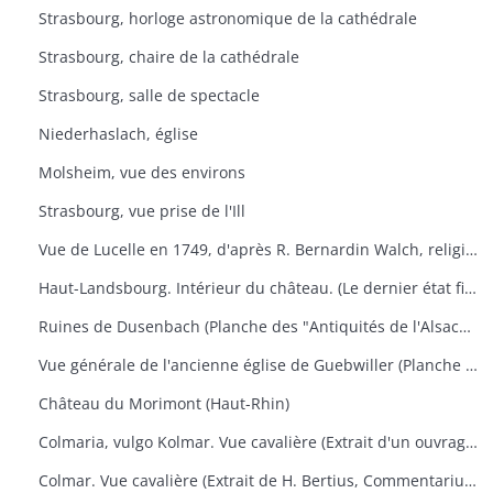
Strasbourg, horloge astronomique de la cathédrale
Strasbourg, chaire de la cathédrale
Strasbourg, salle de spectacle
Niederhaslach, église
Molsheim, vue des environs
Strasbourg, vue prise de l'Ill
Vue de Lucelle en 1749, d'après R. Bernardin Walch, religieux de ce monastère
Haut-Landsbourg. Intérieur du château. (Le dernier état figure dans les "Antiquités de l'Alsace" de Golbéry, pl. 14)
Ruines de Dusenbach (Planche des "Antiquités de l'Alsace" de Golbéry, n° 5
Vue générale de l'ancienne église de Guebwiller (Planche des "Antiquités de l'Alsace" de Golbéry, n° 27
Château du Morimont (Haut-Rhin)
Colmaria, vulgo Kolmar. Vue cavalière (Extrait d'un ouvrage de géographie de Braun u. Hogenberg, vers 1575). Texte français au verso.
Colmar. Vue cavalière (Extrait de H. Bertius, Commentarium Rerum Germanicarum, liber III, p. 500. Amsterdam 1616). Texte latin