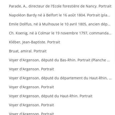
Parade, A., directeur de l'Ecole forestière de Nancy. Portrait
Napoléon Bardy né à Belfort le 16 août 1804. Portrait (planche de la Galerie des représentants du peuple, 1848)
Emile Dollfus, né à Mulhouse le 10 avril 1805, ancien député. Portrait (planche de la Galerie des représentants du peuple, 1848)
Ch. Koenig, né à Colmar le 19 novembre 1797, commandant de la Garde nationale de Colmar. Portrait (planche de la Galerie des représentants du peuple, 1848)
Kléber, Jean-Baptiste. Portrait
Bruat, amiral. Portrait
Voyer d'Argenson, député du Bas-Rhin. Portrait (Planche des Défenseurs des prévenus d'avril)
Voyer d'Argenson. Portrait
Voyer d'Argenson, député du département du Haut-Rhin, élu en 1817. Portrait
Voyer d'Argenson. Portrait
Voyer d'Argenson, député du Haut-Rhin. Portrait
Voyer d'Argenson. Portrait
Voyer d'Argenson. Portrait