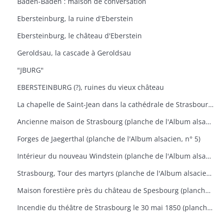
Baden-Baden : maison de conversation
Ebersteinburg, la ruine d'Eberstein
Ebersteinburg, le château d'Eberstein
Geroldsau, la cascade à Geroldsau
"JBURG"
EBERSTEINBURG (?), ruines du vieux château
La chapelle de Saint-Jean dans la cathédrale de Strasbourg (planche de l'Album alsacien, n° 3)
Ancienne maison de Strasbourg (planche de l'Album alsacien, n° 4)
Forges de Jaegerthal (planche de l'Album alsacien, n° 5)
Intérieur du nouveau Windstein (planche de l'Album alsacien, n° 13)
Strasbourg, Tour des martyrs (planche de l'Album alsacien, n° 17)
Maison forestière près du château de Spesbourg (planche de l'Album alsacien, n° 18)
Incendie du théâtre de Strasbourg le 30 mai 1850 (planche de l'Album alsacien, n° 29)