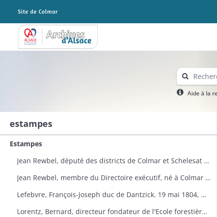
Archives Alsace - Colmar
Aide à la 
estampes
Estampes
Jean Rewbel, député des districts de Colmar et Schelesat à l'Assemblée nationale en 1789. Portrait
Jean Rewbel, membre du Directoire exécutif, né à Colmar en 1746. Portrait
Lefebvre, François-Joseph duc de Dantzick. 19 mai 1804, maréchal de France. Portrait (Planche de la Galerie historique de Versailles n° 1539)
Lorentz, Bernard, directeur fondateur de l'Ecole forestière à Nancy. Portrait