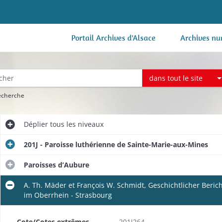
Portail Archives d'Alsace
Archives nu
dans tout le site
recherche
Déplier
tous les niveaux
201J - Paroisse luthérienne de Sainte-Marie-aux-Mines
Paroisses d’Aubure
A. Th. Mäder et François W. Schmidt, Geschichtlicher Beric
im Oberrhein - Strasbourg
Cote/Cotes extrêmes
201J264