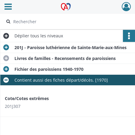
Ouvrir le menu déroulant
Archives Alsace - Colmar
Déplier
tous les niveaux
201J - Paroisse luthérienne de Sainte-Marie-aux-Mines
Livres de familles - Recensements de paroissiens
Fichier des paroissiens 1940-1970
Contient aussi des fiches départ/décès. [1970]​
Cote/Cotes extrêmes
201J307