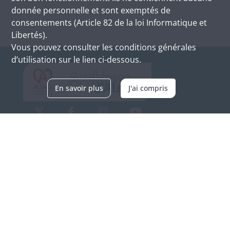
donnée personnelle et sont exemptés de
consentements (Article 82 de la loi Informatique et
Libertés).
Vous pouvez consulter les conditions générales
d’utilisation sur le lien ci-dessous.
En savoir plus
J'ai compris
Archives d'Alsace - Site de Colmar
Bâtiment M / Cité administrative
3, rue Fleischhauer
F-68026 COLMAR
(+33) 3 89 21 97 00
Nous contacter