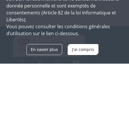
donnée personnelle et sont exemptés de
consentements (Article 82 de la loi Informatique et
Libertés).
Vous pouvez consulter les conditions générales
d’utilisation sur le lien ci-dessous.
En savoir plus
J'ai compris
Archives d'Alsace - Site de Colmar
Bâtiment M / Cité administrative
3, rue Fleischhauer
F-68026 COLMAR
(+33) 3 89 21 97 00
Nous contacter