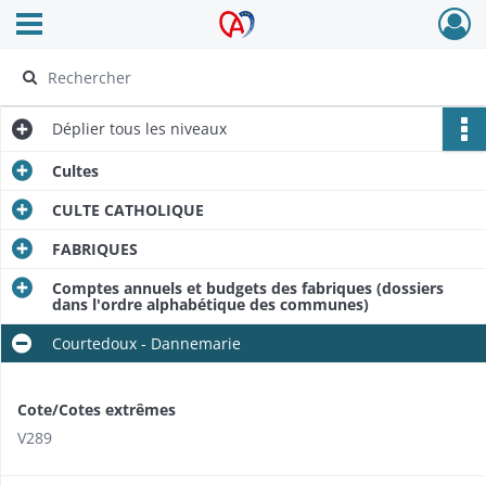
Ouvrir le menu déroulant
Archives Alsace - Colmar
Déplier
tous les niveaux
Cultes
CULTE CATHOLIQUE
FABRIQUES
Comptes annuels et budgets des fabriques (dossiers
dans l'ordre alphabétique des communes)
Courtedoux - Dannemarie
Cote/Cotes extrêmes
V289