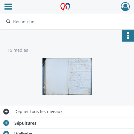
Ouvrir le menu déroulant
Archives Alsace - Colmar
15 medias
Déplier
tous les niveaux
Sépultures
Walheim