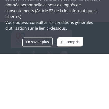
donnée personnelle et sont exemptés de
consentements (Article 82 de la loi Informatique et
Libertés).
Vous pouvez consulter les conditions générales
d’utilisation sur le lien ci-dessous.
En savoir plus
J'ai compris
Archives d'Alsace - Site de Colmar
Bâtiment M / Cité administrative
3, rue Fleischhauer
F-68026 COLMAR
(+33) 3 89 21 97 00
Nous contacter