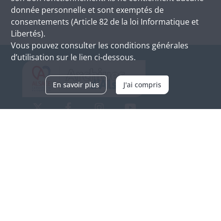
donnée personnelle et sont exemptés de
consentements (Article 82 de la loi Informatique et
Libertés).
Vous pouvez consulter les conditions générales
d’utilisation sur le lien ci-dessous.
En savoir plus
J'ai compris
Archives d'Alsace - Site de Colmar
Bâtiment M / Cité administrative
3, rue Fleischhauer
F-68026 COLMAR
(+33) 3 89 21 97 00
Nous contacter