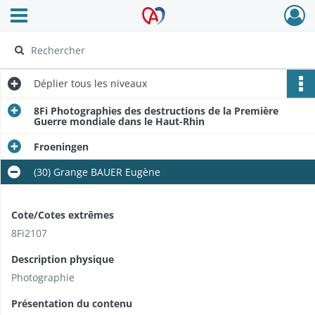
Ouvrir le menu déroulant
Archives Alsace - Colmar
Déplier
tous les niveaux
8Fi Photographies des destructions de la Première
Guerre mondiale dans le Haut-Rhin
Froeningen
(30) Grange BAUER Eugène
Cote/Cotes extrêmes
8Fi2107
Description physique
Photographie
Présentation du contenu