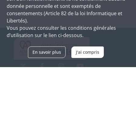
donnée personnelle et sont exemptés de
consentements (Article 82 de la loi Informatique et
Libertés).
Vous pouvez consulter les conditions générales
d’utilisation sur le lien ci-dessous.
En savoir plus
J'ai compris
Archives d'Alsace - Site de Colmar
Bâtiment M / Cité administrative
3, rue Fleischhauer
F-68026 COLMAR
(+33) 3 89 21 97 00
Nous contacter