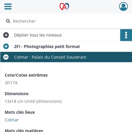
Ouvrir le menu déroulant
Archives Alsace - Colmar
Déplier
tous les niveaux
2Fi - Photographies petit format
Colmar : Palais du Conseil Souverain
Cote/Cotes extrêmes
2Fi174
Dimensions
13x18 cm Unité (dimensions)
Mots clés lieux
Colmar
Mots clés matières