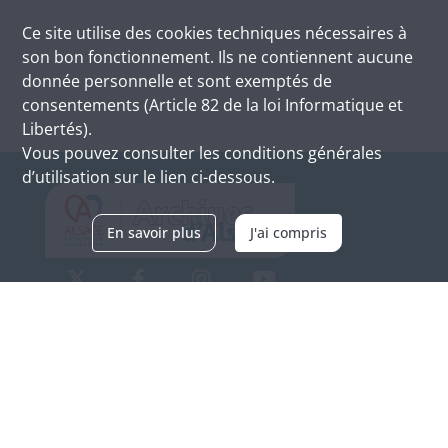
Ce site utilise des
cookies
techniques nécessaires à
son bon fonctionnement. Ils ne contiennent aucune
donnée personnelle et sont exemptés de
consentements (Article 82 de la loi Informatique et
Libertés).
Vous pouvez consulter les conditions générales
d’utilisation sur le lien ci-dessous.
En savoir plus
J'ai compris
Archives d'Alsace - Site de Colmar
Bâtiment M / Cité administrative
3, rue Fleischhauer
F-68026 COLMAR
(+33) 3 89 21 97 00