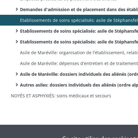
Demandes d'admission et de placement dans des établissements d'accueil non spécialisés (hospices, prisons et dépôts de mendicité
Etablissements de soins spécialisés: asile de Stéphansfeld: dépenses d'entretien et de traitement des alién
Etablissements de soins spécialisés: asile de Stéphansfeld: dossiers individuels des aliénés (ordre alphabétique des nom
Asile de Maréville: dossiers individuels des aliénés (ordre alphabétique des noms
Autres asiles: dossiers individuels des aliénés (ordre alphabétique des noms
NOYÉS ET ASPHYXIÉS: soins médicaux et secours