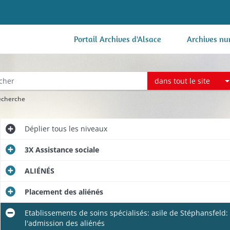
Portail Archives d'Alsace
Archives nu
dans tout le site
recherche
Déplier
tous les niveaux
3X Assistance sociale
ALIÉNÉS
Placement des aliénés
Etablissements de soins spécialisés: asile de Stéphansfeld: 
l'admission des aliénés