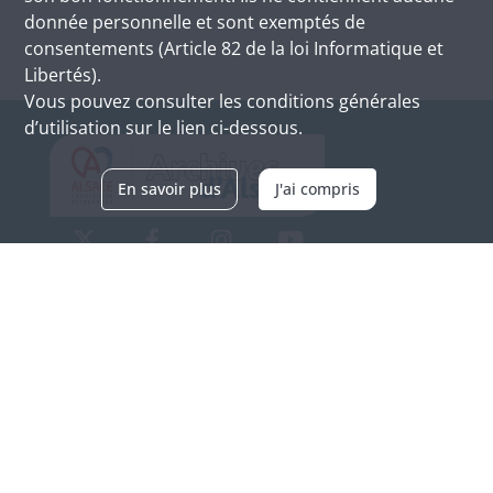
donnée personnelle et sont exemptés de
consentements (Article 82 de la loi Informatique et
Libertés).
Vous pouvez consulter les conditions générales
d’utilisation sur le lien ci-dessous.
En savoir plus
J'ai compris
Archives d'Alsace - Site de Colmar
Bâtiment M / Cité administrative
3, rue Fleischhauer
F-68026 COLMAR
(+33) 3 89 21 97 00
Nous contacter