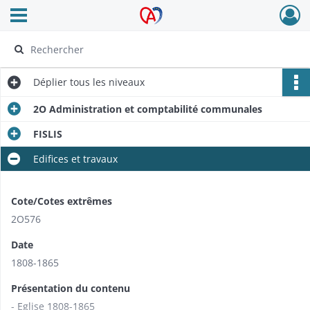
Ouvrir le menu déroulant
Archives Alsace - Colmar
Déplier
tous les niveaux
2O Administration et comptabilité communales
FISLIS
Edifices et travaux
Cote/Cotes extrêmes
2O576
Date
1808-1865
Présentation du contenu
- Eglise 1808-1865