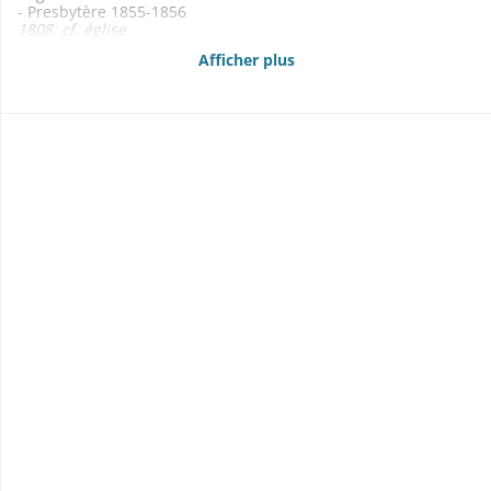
- Presbytère 1855-1856
1808: cf. église
- Maison commune et d'école 1810-1861
Afficher plus
- Fontaines 1859-1861
1808: cf. église
1860: dessin d'une fontaine
- Pompe à incendie 1836-1839
- Carrière, glaisière 1854