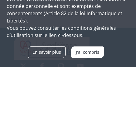
donnée personnelle et sont exemptés de
consentements (Article 82 de la loi Informatique et
Libertés).
Vous pouvez consulter les conditions générales
d’utilisation sur le lien ci-dessous.
En savoir plus
J'ai compris
Archives d'Alsace - Site de Colmar
Bâtiment M / Cité administrative
3, rue Fleischhauer
F-68026 COLMAR
(+33) 3 89 21 97 00
Nous contacter