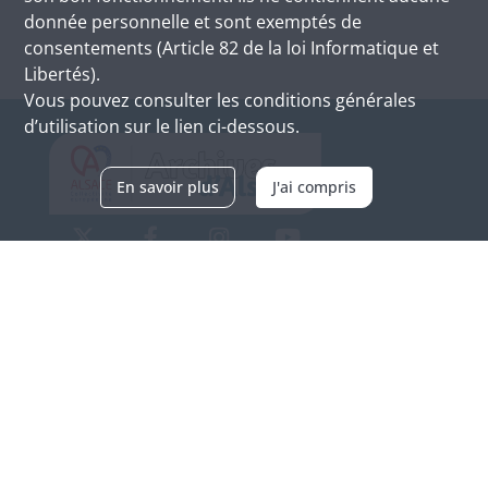
donnée personnelle et sont exemptés de
consentements (Article 82 de la loi Informatique et
Libertés).
Vous pouvez consulter les conditions générales
d’utilisation sur le lien ci-dessous.
En savoir plus
J'ai compris
Archives d'Alsace - Site de Colmar
Bâtiment M / Cité administrative
3, rue Fleischhauer
F-68026 COLMAR
(+33) 3 89 21 97 00
Nous contacter