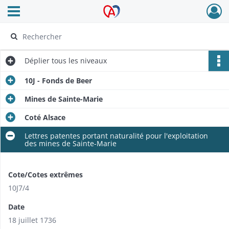
Ouvrir le menu déroulant
Archives Alsace - Colmar
Déplier
tous les niveaux
10J - Fonds de Beer
Mines de Sainte-Marie
Coté Alsace
Lettres patentes portant naturalité pour l'exploitation
des mines de Sainte-Marie
Cote/Cotes extrêmes
10J7/4
Date
18 juillet 1736