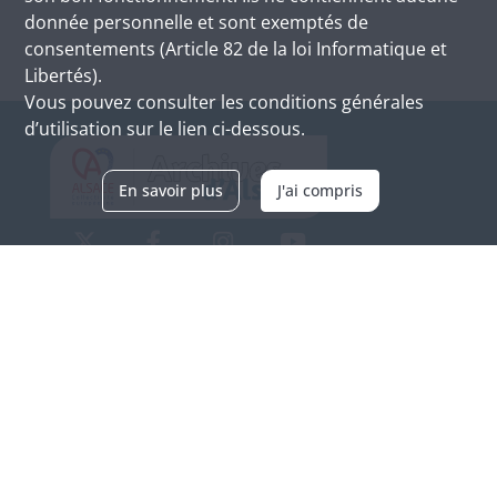
donnée personnelle et sont exemptés de
consentements (Article 82 de la loi Informatique et
Libertés).
Vous pouvez consulter les conditions générales
d’utilisation sur le lien ci-dessous.
En savoir plus
J'ai compris
Archives d'Alsace - Site de Colmar
Bâtiment M / Cité administrative
3, rue Fleischhauer
F-68026 COLMAR
(+33) 3 89 21 97 00
Nous contacter