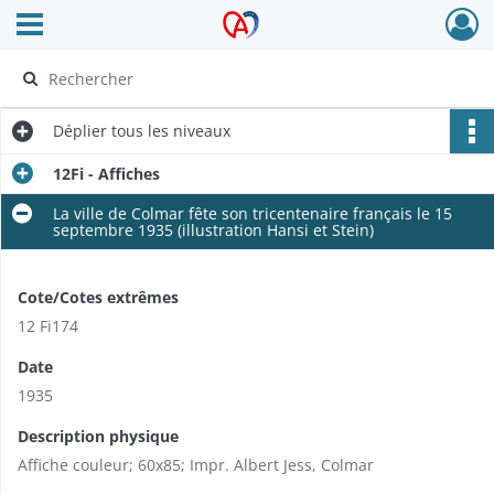
Ouvrir le menu déroulant
Archives Alsace - Colmar
Déplier
tous les niveaux
12Fi - Affiches
La ville de Colmar fête son tricentenaire français le 15
septembre 1935 (illustration Hansi et Stein)
Cote/Cotes extrêmes
12 Fi174
Date
1935
Description physique
Affiche couleur; 60x85; Impr. Albert Jess, Colmar