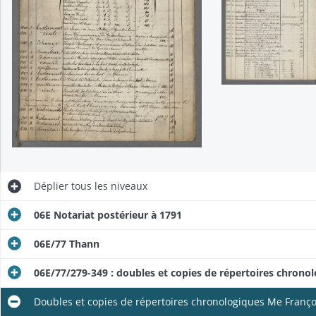
Déplier
tous les niveaux
06E Notariat postérieur à 1791
06E/77 Thann
06E/77/279-349 : doubles et copies de répertoires chrono
Doubles et copies de répertoires chronologiques Me Franço