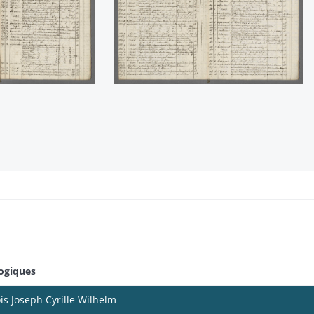
logiques
is Joseph Cyrille Wilhelm