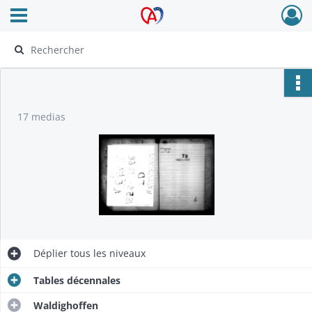
Ouvrir le menu déroulant
Archives Alsace - Colmar
17 medias
Déplier
tous les niveaux
Tables décennales
Waldighoffen