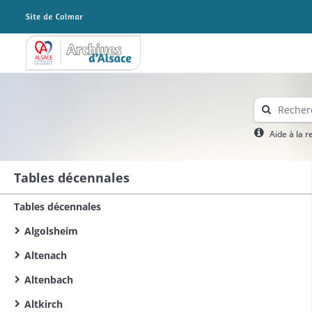
Archives Alsace - Colmar
Aide à la 
Tables décennales
Tables décennales
Algolsheim
Altenach
Altenbach
Altkirch