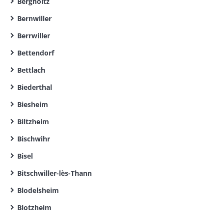
Bergholtz
Bernwiller
Berrwiller
Bettendorf
Bettlach
Biederthal
Biesheim
Biltzheim
Bischwihr
Bisel
Bitschwiller-lès-Thann
Blodelsheim
Blotzheim