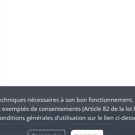
WINTZENHEIM: projet d'établissement d'un hospice par acquisition de la maison Bopp
chniques nécessaires à son bon fonctionnement. 
exemptés de consentements (Article 82 de la loi I
nditions générales d’utilisation sur le lien ci-dess
Alsace - Site de Colmar
Horaires d'ouverture
/ Cité administrative
Du mardi au vendredi