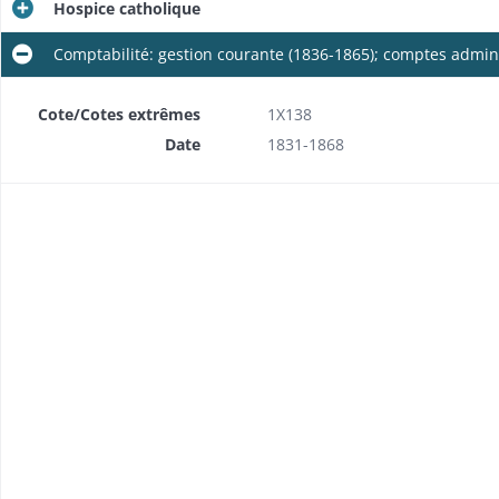
Hospice catholique
Comptabilité: gestion courante (1836-1865); comptes admini
Cote/Cotes extrêmes
1X138
Date
1831-1868