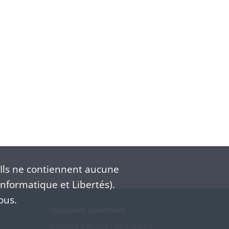
Ils ne contiennent aucune
nformatique et Libertés).
ous.
Découvrez également
Archives d'Alsace - Strasbourg