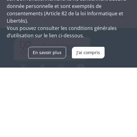
donnée personnelle et sont exemptés de
consentements (Article 82 de la loi Informatique et
Libertés).
Vous pouvez consulter les conditions générales
d’utilisation sur le lien ci-dessous.
En savoir plus
J'ai compris
Archives d'Alsace - Site de Colmar
Bâtiment M / Cité administrative
3, rue Fleischhauer
F-68026 COLMAR
(+33) 3 89 21 97 00
Nous contacter