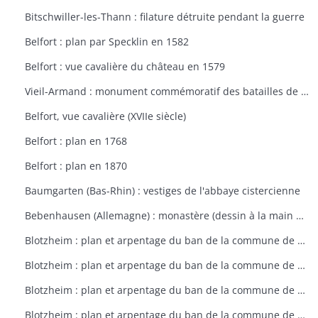
Bitschwiller-les-Thann : filature détruite pendant la guerre
Belfort : plan par Specklin en 1582
Belfort : vue cavalière du château en 1579
Vieil-Armand : monument commémoratif des batailles de la 1ère guerre mondiale
Belfort, vue cavalière (XVIIe siècle)
Belfort : plan en 1768
Belfort : plan en 1870
Baumgarten (Bas-Rhin) : vestiges de l'abbaye cistercienne
Bebenhausen (Allemagne) : monastère (dessin à la main de 1683)
Blotzheim : plan et arpentage du ban de la commune de Blotzheim (plan dressé sur ordre de l'intendant vers 1765)
Blotzheim : plan et arpentage du ban de la commune de Blotzheim (plan dressé sur ordre de l'intendant vers 1765)
Blotzheim : plan et arpentage du ban de la commune de Blotzheim (plan dressé sur ordre de l'intendant vers 1765)
Blotzheim : plan et arpentage du ban de la commune de Blotzheim (plan dressé sur ordre de l'intendant vers 1765)