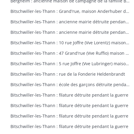
Bergheim : ancienne maison de campagne de la famille Bourste, actuellement hospice municipal
Bitschwiller-les-Thann : Grand'rue, maison Anderhuber détruite pendant la guerre
Bitschwiller-les-Thann : ancienne mairie détruite pendant la guerre
Bitschwiller-les-Thann : ancienne mairie détruite pendant la guerre
Bitschwiller-les-Thann : 10 rue Joffre (Vve Lorentz) maison détruite pendant la guerre
Bitschwiller-les-Thann : 47 Grand'rue (Vve Ruffio) maison détruite pendant la guerre
Bitschwiller-les-Thann : 5 rue Joffre (Vve Lubringer) maison détruite pendant la guerre
Bitschwiller-les-Thann : rue de la Fonderie Heldenbrandt
Bitschwiller-les-Thann : école des garçons détruite pendant la guerre
Bitschwiller-les-Thann : filature détruite pendant la guerre
Bitschwiller-les-Thann : filature détruite pendant la guerre
Bitschwiller-les-Thann : filature détruite pendant la guerre
Bitschwiller-les-Thann : filature détruite pendant la guerre