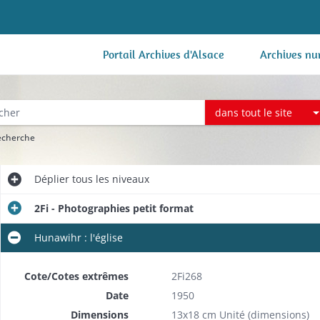
Portail Archives d'Alsace
Archives nu
dans tout le site
recherche
Déplier
tous les niveaux
2Fi - Photographies petit format
Hunawihr : l'église
Cote/Cotes extrêmes
2Fi268
Date
1950
Dimensions
13x18 cm Unité (dimensions)