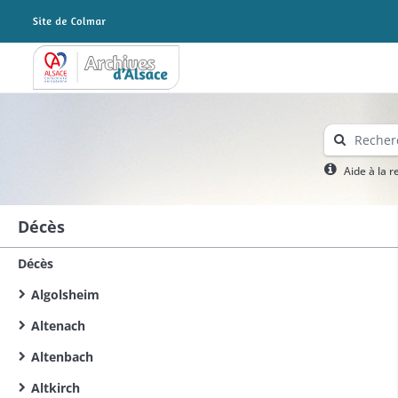
Archives Alsace - Colmar
Aide à la 
Décès
Décès
Algolsheim
Altenach
Altenbach
Altkirch