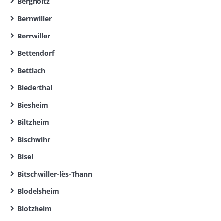
Bergholtz
Bernwiller
Berrwiller
Bettendorf
Bettlach
Biederthal
Biesheim
Biltzheim
Bischwihr
Bisel
Bitschwiller-lès-Thann
Blodelsheim
Blotzheim