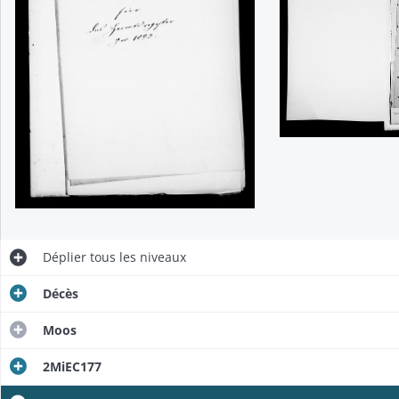
Déplier
tous les niveaux
Décès
Moos
2MiEC177