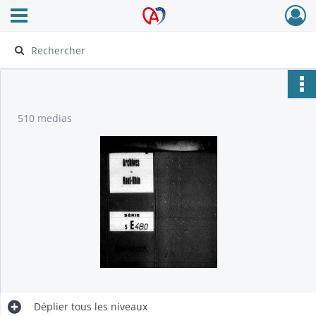
Ouvrir le menu déroulant
Archives Alsace - Colmar
510 medias
Déplier
tous les niveaux