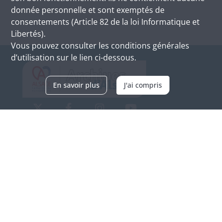
donnée personnelle et sont exemptés de
consentements (Article 82 de la loi Informatique et
Libertés).
Vous pouvez consulter les conditions générales
d’utilisation sur le lien ci-dessous.
En savoir plus
J'ai compris
Archives d'Alsace - Site de Colmar
Bâtiment M / Cité administrative
3, rue Fleischhauer
F-68026 COLMAR
(+33) 3 89 21 97 00
Nous contacter