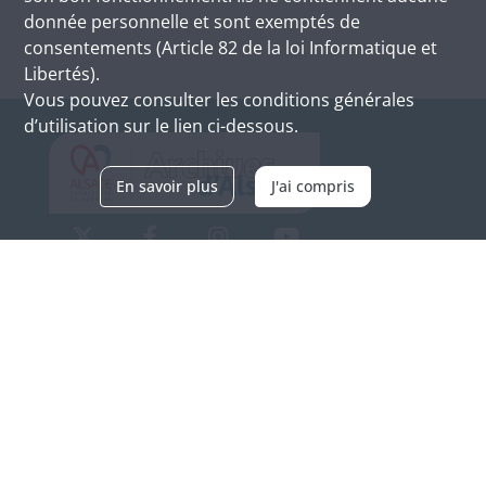
donnée personnelle et sont exemptés de
consentements (Article 82 de la loi Informatique et
Libertés).
Vous pouvez consulter les conditions générales
d’utilisation sur le lien ci-dessous.
En savoir plus
J'ai compris
Archives d'Alsace - Site de Colmar
Bâtiment M / Cité administrative
3, rue Fleischhauer
F-68026 COLMAR
(+33) 3 89 21 97 00
Nous contacter