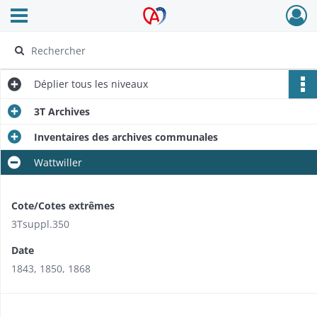
Ouvrir le menu déroulant
Archives Alsace - Colmar
Déplier
tous les niveaux
3T Archives
Inventaires des archives communales
Wattwiller
Cote/Cotes extrêmes
3Tsuppl.350
Date
1843, 1850, 1868