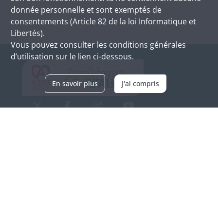
donnée personnelle et sont exemptés de
consentements (Article 82 de la loi Informatique et
Libertés).
Vous pouvez consulter les conditions générales
d’utilisation sur le lien ci-dessous.
En savoir plus
J'ai compris
Archives d'Alsace - Site de Colmar
Bâtiment M / Cité administrative
3, rue Fleischhauer
F-68026 COLMAR
(+33) 3 89 21 97 00
Nous contacter