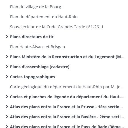
Plan du village de la Bourg
Plan du département du Haut-Rhin
Sous-secteur de la Cude Grande-Garde n°1-2611​
Plans directeurs de tir
Plan Haute-Alsace et Brisgau
Plans Ministère de la Reconstruction et du Logement (MRL)
Plans d'assemblage (cadastre)
Cartes topographiques
Carte géologique du département du Haut-Rhin par M. Jos. Koechlin-Schlumberger
Cartes et planches de légende du département du Haut-Rhin par M. Jos. Koechlin-Schlumberger
Atlas des plans entre la France et la Prusse - 1ère section des délimitations des frontières entre la France et l'Allemagne
Atlas des plans entre la France et la Bavière - 2ème section des délimitations entre la France et l'Allemagne
Atlas des plans entre la France et le Pays de Bade (3ème section des délimitations de frontières entre la France et l'Allemagne