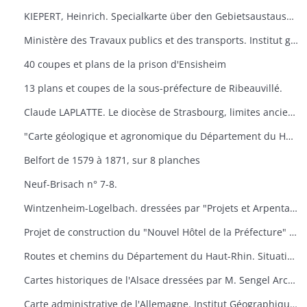
KIEPERT, Heinrich. Specialkarte über den Gebietsaustausch an der deutsch-französischen. Grenze nach dem Friedensvertrag von Frankfurt. Berlin, Reuier.
Ministère des Travaux publics et des transports. Institut géographique national. Cartes de Huningue n° 1 et 5.
40 coupes et plans de la prison d'Ensisheim
13 plans et coupes de la sous-préfecture de Ribeauvillé.
Claude LAPLATTE. Le diocèse de Strasbourg, limites anciennes, limites actuelles. Strasbourg
"Carte géologique et agronomique du Département du Haut-Rhin"
Belfort de 1579 à 1871, sur 8 planches
Neuf-Brisach n° 7-8.
Wintzenheim-Logelbach. dressées par "Projets et Arpentages". Albert Klein​
Projet de construction du "Nouvel Hôtel de la Préfecture" à Colmar. dressées par l'architecte du Département.
Routes et chemins du Département du Haut-Rhin. Situation en 1957. Dressées par "Ponts et Chaussées"
Cartes historiques de l'Alsace dressées par M. Sengel Archives Départementales.
Carte administrative de l'Allemagne. Institut Géographique National