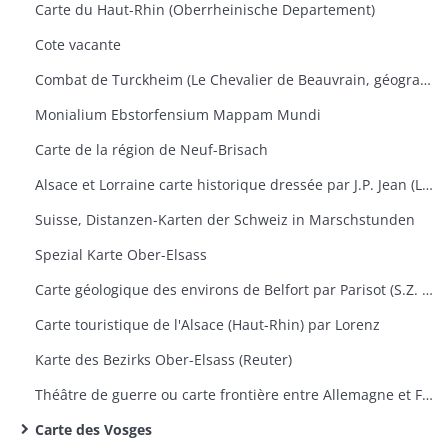
Carte du Haut-Rhin (Oberrheinische Departement)
Cote vacante
Combat de Turckheim (Le Chevalier de Beauvrain, géographie ordinaire du Roi)
Monialium Ebstorfensium Mappam Mundi
Carte de la région de Neuf-Brisach
Alsace et Lorraine carte historique dressée par J.P. Jean (Lieutenant)
Suisse, Distanzen-Karten der Schweiz in Marschstunden
Spezial Karte Ober-Elsass
Carte géologique des environs de Belfort par Parisot (S.Z. Montbéliard)
Carte touristique de l'Alsace (Haut-Rhin) par Lorenz
Karte des Bezirks Ober-Elsass (Reuter)
Théâtre de guerre ou carte frontière entre Allemagne et France (Vienne et Mayence)
Carte des Vosges