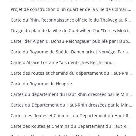
Projet de construction d'un quartier de la ville de Colmar. Dressé par l'architecte municipal
Carte du Rhin. Reconnaissance officielle du Thalweg au Rhin (Limite entre Nance et Bade). Service des Travaux du Rhin
Tirage du plan de la ville de Guebwiller. Par "Forces Motrices du haut-Rhin" secteur de Guebwiller
Carte "der Alpen u. Donau-Reichsgaue" publiée par Hauptvermessungsabteilung XIV im Wien.
Carte du Royaume de Suède, Danemark et Norvège. Paris.
Carte d'Alsace-Lorraine "als deutsches Reichsland".
Carte des routes et chemins du département du Haut-Rhin. Ponts et Chaussées. Situation en 1947.
Carte du Royaume de Hongrie.
Cartes du département du Haut-Rhin dressées par le Ministère de la Reconstruction et de l'Urbanisme
Cartes du Département du Haut-Rhin dressées par le Ministère de la Reconstruction et de l'Urbanisme
Cartes des Routes et Chemins du Département du Haut-Rhin. Situation en 1955 et 1957. Ponts et Chaussées
Carte des Routes et Chemins du Département du Haut-Rhin. Situation en 1955 et 1957. Ponts et Chaussées