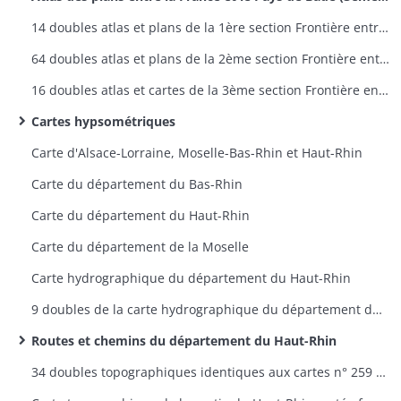
14 doubles atlas et plans de la 1ère section Frontière entre la France et la Prusse - plans 1 à 9
64 doubles atlas et plans de la 2ème section Frontière entre la France et la Bavière - plans 1 à 60
16 doubles atlas et cartes de la 3ème section Frontière entre la France et le Pays de Bade - plans 1 à 12
Cartes hypsométriques
Carte d'Alsace-Lorraine, Moselle-Bas-Rhin et Haut-Rhin
Carte du département du Bas-Rhin
Carte du département du Haut-Rhin
Carte du département de la Moselle
Carte hydrographique du département du Haut-Rhin
9 doubles de la carte hydrographique du département du Haut-Rhin
Routes et chemins du département du Haut-Rhin
34 doubles topographiques identiques aux cartes n° 259 à 298