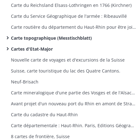
Carte du Reichsland Elsass-Lothringen en 1766 (Kirchner)
Carte du Service Géographique de l'armée : Ribeauvillé
Carte routière du département du Haut-Rhin pour être jointe au projet d'une route à ouvrir entre Saint-Maurice et Sewen
Carte topographique (Messtischblatt)
Cartes d'Etat-Major
Nouvelle carte de voyages et d'excursions de la Suisse
Suisse, carte touristique du lac des Quatre Cantons.
Neuf-Brisach
Carte mineralogique d'une partie des Vosges et de l'Alsace (Thann-Guebwiller, Colmar, Neuf-Brisach)
Avant projet d'un nouveau port du Rhin en amont de Strasbourg
Carte du cadastre du Haut-Rhin
Carte départementale : Haut-Rhin. Paris, Editions Géographiques André Lesot.
8 cartes de frontière, Suisse