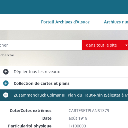
Portail Archives d'Alsace
Archives nu
dans tout le site
recherche
Déplier
tous les niveaux
Collection de cartes et plans
Zusammendruck Colmar III. Plan du Haut-Rhin (Sélestat à 
Cote/Cotes extrêmes
CARTESETPLANS1379
Date
août 1918
Particularité physique
1/100000