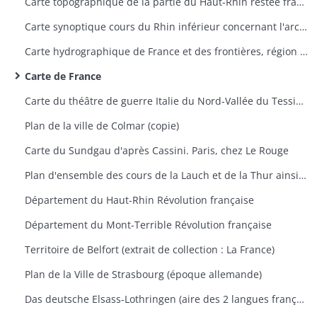
Carte topographique de la partie du Haut-Rhin restée française avec indication des travaux du siège de Belfort 1870-1871
Carte synoptique cours du Rhin inférieur concernant l'archevêché de Mayence, Trèves et Palatinat Rhénan
Carte hydrographique de France et des frontières, région de Saverne
Carte de France
Carte du théâtre de guerre Italie du Nord-Vallée du Tessin 1859
Plan de la ville de Colmar (copie)
Carte du Sundgau d'après Cassini. Paris, chez Le Rouge
Plan d'ensemble des cours de la Lauch et de la Thur ainsi que leurs dérivations
Département du Haut-Rhin Révolution française
Département du Mont-Terrible Révolution française
Territoire de Belfort (extrait de collection : La France)
Plan de la Ville de Strasbourg (époque allemande)
Das deutsche Elsass-Lothringen (aire des 2 langues française et allemande et aire des noms de famille à consonnance allemande et française)