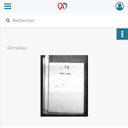
Ouvrir le menu déroulant
Archives Alsace - Colmar
68 medias