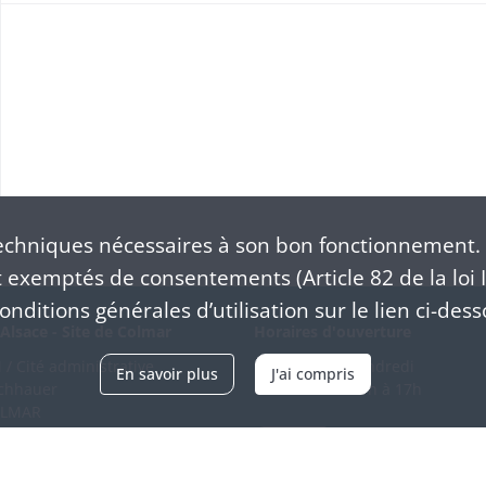
chniques nécessaires à son bon fonctionnement. 
exemptés de consentements (Article 82 de la loi I
nditions générales d’utilisation sur le lien ci-dess
Alsace - Site de Colmar
Horaires d'ouverture
/ Cité administrative
Du mardi au vendredi
En savoir plus
J'ai compris
schhauer
en continu de 9h à 17h
OLMAR
89 21 97 00
Venir