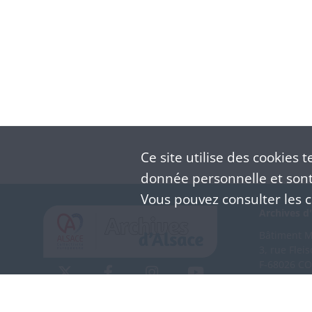
Ce site utilise des
cookies
te
donnée personnelle et sont 
Vous pouvez consulter les co
Archives d'
Bâtiment M 
3, rue Flei
F-68026 C
(+33) 3 