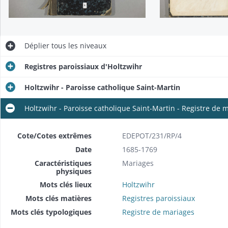
e de mariages
e de mariages
Déplier
tous les niveaux
mes et mariages
e de baptêmes
Registres paroissiaux d'Holtzwihr
e de baptêmes
Holtzwihr - Paroisse catholique Saint-Martin
de sépultures
Holtzwihr - Paroisse catholique Saint-Martin - Registre de 
de sépultures
Cote/Cotes extrêmes
EDEPOT/231/RP/4
Date
1685-1769
Caractéristiques
Mariages
physiques
Mots clés lieux
Holtzwihr
Mots clés matières
Registres paroissiaux
Mots clés typologiques
Registre de mariages