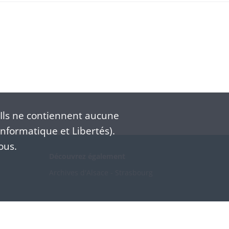
Ils ne contiennent aucune
nformatique et Libertés).
ous.
Découvrez également
Archives d'Alsace - Strasbourg