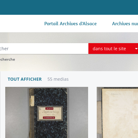
Portail Archives d'Alsace
Archives nu
dans tout le site
recherche
TOUT AFFICHER
55 medias
ges et sépultures
têmes et notes
e de baptêmes