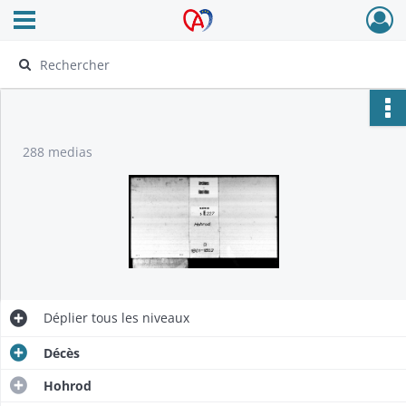
Ouvrir le menu déroulant
Archives Alsace - Colmar
288 medias
Déplier
tous les niveaux
Décès
Hohrod