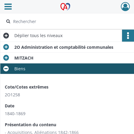
Ouvrir le menu déroulant
Archives Alsace - Colmar
Déplier
tous les niveaux
2O Administration et comptabilité communales
MITZACH
Biens
Cote/Cotes extrêmes
2O1258
Date
1840-1869
Présentation du contenu
- Acquisitions, Aliénations 1842-1866