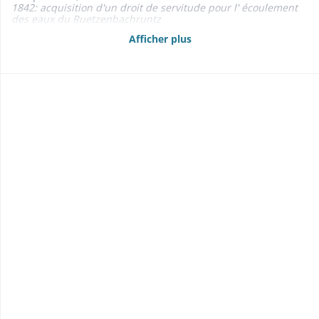
1842: acquisition d'un droit de servitude pour l' écoulement
des eaux du Ruetzenbachruntz
- Baux 1853-1866
Afficher plus
- Adjudications: de la «kilbe» (1864-1869); de la chasse (1859);
de la pêche (1856-1863) 1856-1869
- Etats des propriétés foncières, rentes et créances mobilières
1840-1842, 1855, 1858-1860, 1862-1868
- Délimitation des bans de Mitzach et Moosch: cf. Moosch -
Biens 1810