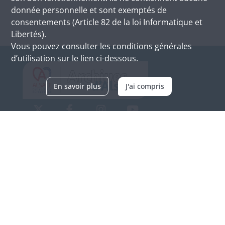
donnée personnelle et sont exemptés de
consentements (Article 82 de la loi Informatique et
Libertés).
Vous pouvez consulter les conditions générales
d’utilisation sur le lien ci-dessous.
En savoir plus
J'ai compris
Archives d'Alsace - Site de Colmar
Bâtiment M / Cité administrative
3, rue Fleischhauer
F-68026 COLMAR
(+33) 3 89 21 97 00
Nous contacter