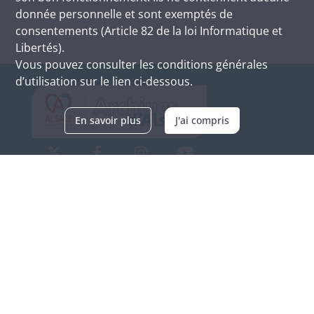
donnée personnelle et sont exemptés de
consentements (Article 82 de la loi Informatique et
Libertés).
Vous pouvez consulter les conditions générales
d’utilisation sur le lien ci-dessous.
En savoir plus
J'ai compris
Archives d'Alsace - Site de Colmar
Bâtiment M / Cité administrative
3, rue Fleischhauer
F-68026 COLMAR
(+33) 3 89 21 97 00
Nous contacter