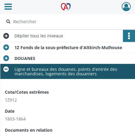
Ouvrir le menu déroulant
Archives Alsace - Colmar
Déplier
tous les niveaux
1Z Fonds de la sous-préfecture d'Altkirch-Mulhouse
DOUANES
Ligne et bureaux des douanes, points d'entrée des
marchandises, logements des douaniers
Cote/Cotes extrêmes
1Z912
Date
1803-1864
Documents en relation