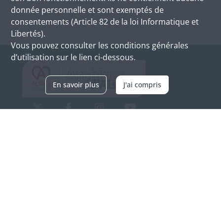
donnée personnelle et sont exemptés de
consentements (Article 82 de la loi Informatique et
Libertés).
Vous pouvez consulter les conditions générales
d’utilisation sur le lien ci-dessous.
En savoir plus
J'ai compris
Archives d'Alsace - Site de Colmar
Bâtiment M / Cité administrative
3, rue Fleischhauer
F-68026 COLMAR
(+33) 3 89 21 97 00
Nous contacter