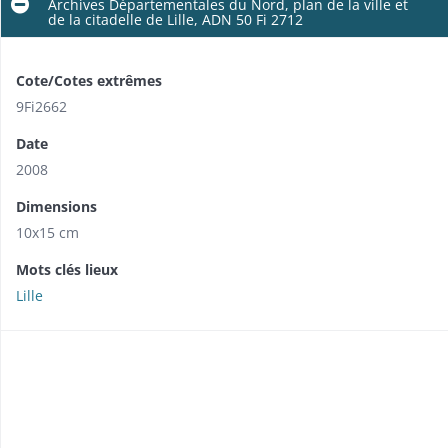
Archives Départementales du Nord, plan de la ville et
de la citadelle de Lille, ADN 50 Fi 2712
Cote/Cotes extrêmes
9Fi2662
Date
2008
Dimensions
10x15 cm
Mots clés lieux
Lille