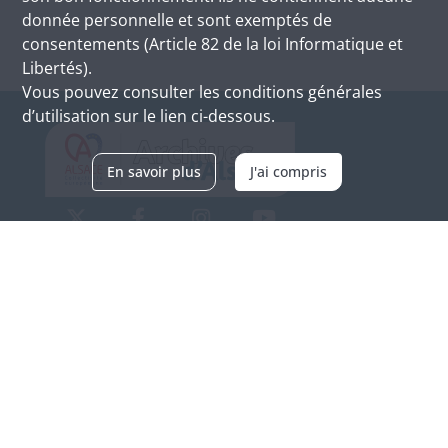
donnée personnelle et sont exemptés de
consentements (Article 82 de la loi Informatique et
Libertés).
Vous pouvez consulter les conditions générales
d’utilisation sur le lien ci-dessous.
En savoir plus
J'ai compris
Archives d'Alsace - Site de Colmar
Bâtiment M / Cité administrative
3, rue Fleischhauer
F-68026 COLMAR
(+33) 3 89 21 97 00
Nous contacter