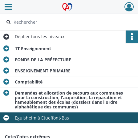
Ouvrir le menu déroulant
Archives Alsace - Colmar
Déplier
tous les niveaux
1T Enseignement
FONDS DE LA PRÉFECTURE
ENSEIGNEMENT PRIMAIRE
Comptabilité
Demandes et allocation de secours aux communes
pour la construction, l'acquisition, la réparation et
l'ameublement des écoles (dossiers dans l'ordre
alphabétique des communes)
Eguisheim à Etueffont-Bas
Cote/Cotes extrêmes