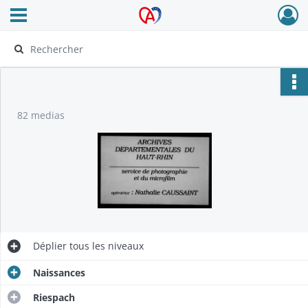
Ouvrir le menu déroulant
Archives Alsace - Colmar
82 medias
Déplier
tous les niveaux
Naissances
Riespach