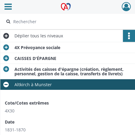
Ouvrir le menu déroulant
Archives Alsace - Colmar
Déplier
tous les niveaux
4X Prévoyance sociale
CAISSES D'ÉPARGNE
Activités des caisses d'épargne (création, règlement,
personnel, gestion de la caisse, transferts de livrets)
Altkirch à Munster
Cote/Cotes extrêmes
4X30
Date
1831-1870