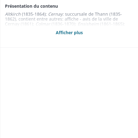
Présentation du contenu
Altkirch
(1835-1864);
Cernay
: succursale de Thann (1835-
1862), contient entre autres: affiche - avis de la ville de
Cernay (1861);
Colmar
(1836-1870);
Ensisheim
(1861-1865):
Guebwiller
(1835-1862);
Huningue
: succursale de Mulhouse
Afficher plus
(1862);
Kingersheim
(1866);
Masevaux
: succursale de Belfort
(1868);
Mulhouse
(1831-1870);
Munster
: succursale de Colmar
(1838-1857).