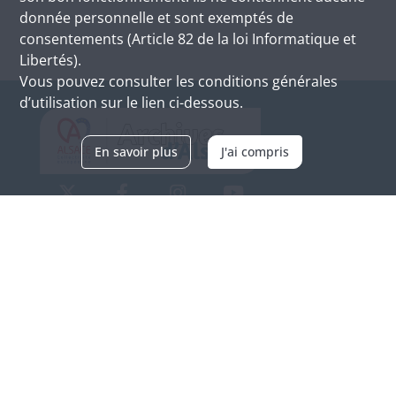
donnée personnelle et sont exemptés de
consentements (Article 82 de la loi Informatique et
Libertés).
Vous pouvez consulter les conditions générales
d’utilisation sur le lien ci-dessous.
En savoir plus
J'ai compris
Archives d'Alsace - Site de Colmar
Bâtiment M / Cité administrative
3, rue Fleischhauer
F-68026 COLMAR
(+33) 3 89 21 97 00
Nous contacter