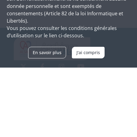
donnée personnelle et sont exemptés de
consentements (Article 82 de la loi Informatique et
Libertés).
Vous pouvez consulter les conditions générales
d’utilisation sur le lien ci-dessous.
En savoir plus
J'ai compris
Archives d'Alsace - Site de Colmar
Bâtiment M / Cité administrative
3, rue Fleischhauer
F-68026 COLMAR
(+33) 3 89 21 97 00
Nous contacter