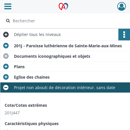
Ouvrir le menu déroulant
Archives Alsace - Colmar
Déplier
tous les niveaux
201J - Paroisse luthérienne de Sainte-Marie-aux-Mines
Documents iconographiques et objets
Plans
Eglise des chaines
Projet non abouti de décoration intérieur. sans date
Cote/Cotes extrêmes
201J447
Caractéristiques physiques