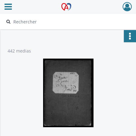
Ouvrir le menu déroulant
Archives Alsace - Colmar
442 medias