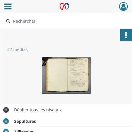
Ouvrir le menu déroulant
Archives Alsace - Colmar
27 medias
Déplier
tous les niveaux
Sépultures
Zillisheim