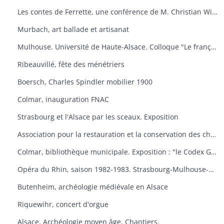
Les contes de Ferrette, une conférence de M. Christian Wilsdorf.
Murbach, art ballade et artisanat
Mulhouse. Université de Haute-Alsace. Colloque "Le français en Alsace
Ribeauvillé, fête des ménétriers
Boersch, Charles Spindler mobilier 1900
Colmar, inauguration FNAC
Strasbourg et l'Alsace par les sceaux. Exposition
Association pour la restauration et la conservation des châteaux du canton de Wintzenheim. "Portes ouvertes au Plixbourg
Colmar, bibliothèque municipale. Exposition : "le Codex Guta Sintram et le monde des couvents de Marbach et de Schwartzenthann
Opéra du Rhin, saison 1982-1983. Strasbourg-Mulhouse-Colmar
Butenheim, archéologie médiévale en Alsace
Riquewihr, concert d'orgue
Alsace. Archéologie moyen âge. Chantiers.