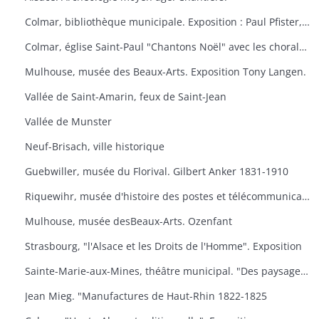
Colmar, bibliothèque municipale. Exposition : Paul Pfister, ex-libris e travaux littéraires.
Colmar, église Saint-Paul "Chantons Noël" avec les chorales "A Cœur Joie" de Colmar, la cantilene, la chanterie de l'école nationale de musique et les chorales scolaires d'Ingersheim.
Mulhouse, musée des Beaux-Arts. Exposition Tony Langen.
Vallée de Saint-Amarin, feux de Saint-Jean
Vallée de Munster
Neuf-Brisach, ville historique
Guebwiller, musée du Florival. Gilbert Anker 1831-1910
Riquewihr, musée d'histoire des postes et télécommunications, dernières acquisitions
Mulhouse, musée desBeaux-Arts. Ozenfant
Strasbourg, "l'Alsace et les Droits de l'Homme". Exposition
Sainte-Marie-aux-Mines, théâtre municipal. "Des paysages, des hommes, des traditions
Jean Mieg. "Manufactures de Haut-Rhin 1822-1825