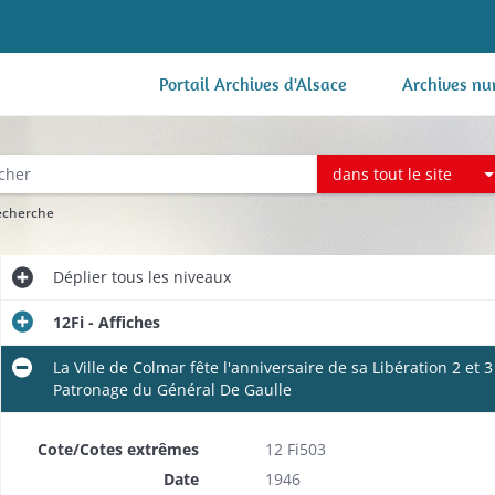
Portail Archives d'Alsace
Archives nu
dans tout le site
recherche
Déplier
tous les niveaux
12Fi - Affiches
La Ville de Colmar fête l'anniversaire de sa Libération 2 e
Patronage du Général De Gaulle
Cote/Cotes extrêmes
12 Fi503
Date
1946