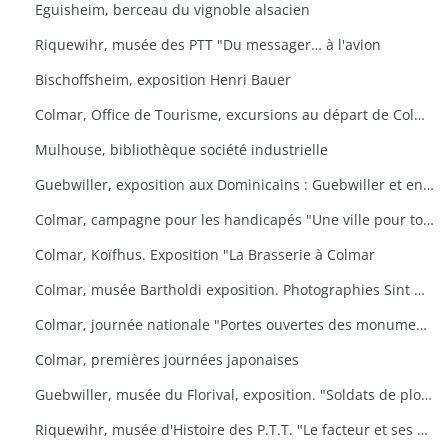
Eguisheim, berceau du vignoble alsacien
Riquewihr, musée des PTT "Du messager… à l'avion
Bischoffsheim, exposition Henri Bauer
Colmar, Office de Tourisme, excursions au départ de Colmar
Mulhouse, bibliothèque société industrielle
Guebwiller, exposition aux Dominicains : Guebwiller et environs
Colmar, campagne pour les handicapés "Une ville pour tous
Colmar, Koïfhus. Exposition "La Brasserie à Colmar
Colmar, musée Bartholdi exposition. Photographies Sint Niklaas
Colmar, journée nationale "Portes ouvertes des monuments historiques" (organisée par l'AREHC et le lycée Bartholdi)
Colmar, premières journées japonaises
Guebwiller, musée du Florival, exposition. "Soldats de plomb
Riquewihr, musée d'Histoire des P.T.T. "Le facteur et ses métamorphoses