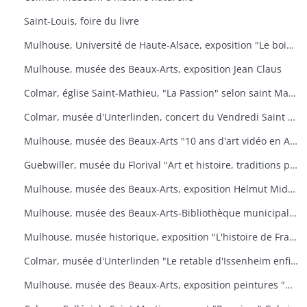
Saint-Louis, foire du livre
Mulhouse, Université de Haute-Alsace, exposition "Le bois, un art de vivre
Mulhouse, musée des Beaux-Arts, exposition Jean Claus
Colmar, église Saint-Mathieu, "La Passion" selon saint Matthieu
Colmar, musée d'Unterlinden, concert du Vendredi Saint "La Passion selon saint Jean
Mulhouse, musée des Beaux-Arts "10 ans d'art vidéo en Allemagne, 1976-1986
Guebwiller, musée du Florival "Art et histoire, traditions populaires céramiques" de Théodore Deck
Mulhouse, musée des Beaux-Arts, exposition Helmut Middendorf
Mulhouse, musée des Beaux-Arts-Bibliothèque municipale "Danses macabres de Dürer à Dali" Collection de l'Université de Düsseldorf "L'homme et la mort
Mulhouse, musée historique, exposition "L'histoire de France illustrée
Colmar, musée d'Unterlinden "Le retable d'Issenheim enfin complet
Mulhouse, musée des Beaux-Arts, exposition peintures "Aime-moi