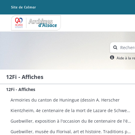
Archives Alsace - Colmar
Aide à la 
12Fi - Affiches
12Fi - Affiches
Armoiries du canton de Huningue (dessin A. Herscher
Kientzheim, 4e centenaire de la mort de Lazare de Schwendi
Guebwiller, exposition à l'occasion du 8e centenaire de l'église Saint-Léger
Guebwiller, musée du Florival, art et histoire. Traditions populaires céramiques de Théodore Deck