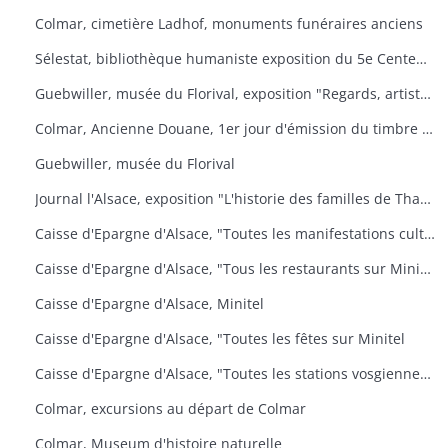
Colmar, cimetière Ladhof, monuments funéraires anciens
Sélestat, bibliothèque humaniste exposition du 5e Centenaire de la mort de Jean Mentel
Guebwiller, musée du Florival, exposition "Regards, artistes connus et méconnus de la collection Pierre et Denise Levy
Colmar, Ancienne Douane, 1er jour d'émission du timbre poste Croix-Rouge
Guebwiller, musée du Florival
Journal l'Alsace, exposition "L'historie des familles de Thann, de sa seigneurie et du baillage de Saint Amarin
Caisse d'Epargne d'Alsace, "Toutes les manifestations culturelles sur Minitel
Caisse d'Epargne d'Alsace, "Tous les restaurants sur Minitel
Caisse d'Epargne d'Alsace, Minitel
Caisse d'Epargne d'Alsace, "Toutes les fêtes sur Minitel
Caisse d'Epargne d'Alsace, "Toutes les stations vosgiennes sur Minitel
Colmar, excursions au départ de Colmar
Colmar, Museum d'histoire naturelle