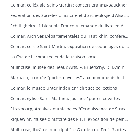
Colmar, collégiale Saint-Martin : concert Brahms-Bauckner
Fédération des Sociétés d'histoire et d'archéologie d'Alsace : les monuments ruraux d'Alsace
Schiltigheim : 1 biennale Franco-Allemande du livre en Alsace
Colmar, Archives Départementales du Haut-Rhin, conférence : Yves Bisch "Cet homme à surveiller
Colmar, cercle Saint-Martin, exposition de coquillages du monde
La fête de l'Ecomusée et de la Maison Forte
Mulhouse, musée des Beaux-Arts. F. Bruetschy, D. Dyminski, C. Gebhardt, B. Latuner, J.F. Nourisson, J.-C. Wallios
Marbach, journée "portes ouvertes" aux monuments historiques
Colmar, le musée Unterlinden enrichit ses collections
Colmar, église Saint-Mathieu, journée "portes ouvertes
Strasbourg, Archives municipales "Connaissance de Strasbourg
Riquewihr, musée d'histoire des P.T.T. exposition de peintures sous-verre
Mulhouse, théâtre municipal "Le Gardien du Feu", 3 actes et 4 tableaux d'après le roman d'Anatole le Braz