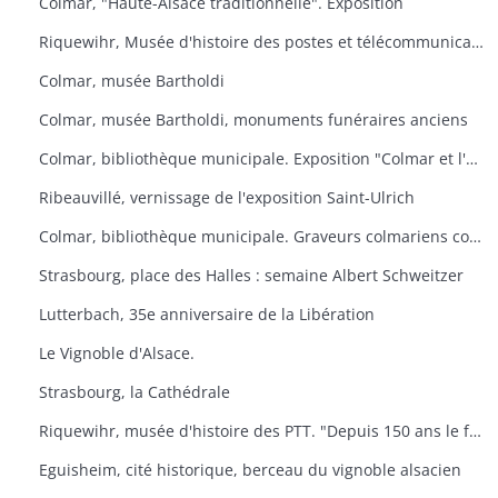
Colmar, "Haute-Alsace traditionnelle". Exposition
Riquewihr, Musée d'histoire des postes et télécommunications. "Facteur ? L'Europe s'il-vous-plaît
Colmar, musée Bartholdi
Colmar, musée Bartholdi, monuments funéraires anciens
Colmar, bibliothèque municipale. Exposition "Colmar et l'Ex-lbiris
Ribeauvillé, vernissage de l'exposition Saint-Ulrich
Colmar, bibliothèque municipale. Graveurs colmariens contemporains
Strasbourg, place des Halles : semaine Albert Schweitzer
Lutterbach, 35e anniversaire de la Libération
Le Vignoble d'Alsace.
Strasbourg, la Cathédrale
Riquewihr, musée d'histoire des PTT. "Depuis 150 ans le facteur de campagne
Eguisheim, cité historique, berceau du vignoble alsacien