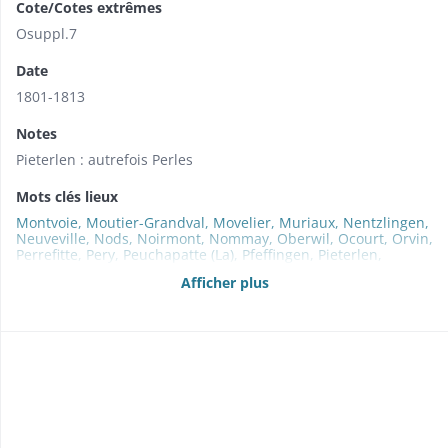
Cote/Cotes extrêmes
Osuppl.7
Date
1801-1813
Notes
Pieterlen : autrefois Perles
Mots clés lieux
Montvoie, Moutier-Grandval, Movelier, Muriaux, Nentzlingen,
Neuveville, Nods, Noirmont, Nommay, Oberwil, Ocourt, Orvin,
Perrefitte, Pery, Peuchapatte (La), Pfeffingen, Pieterlen,
Plagne, Pleigne, Pleujouse, Pommerats (Les), Pontenet,
Afficher plus
Porrentruy, Prêles, Présentevillers