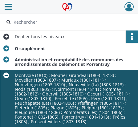
Ouvrir le menu déroulant
Archives Alsace - Colmar
Déplier
tous les niveaux
O supplément
Administration et comptabilité des communes des
arrondissements de Delémont et Porrentruy
Montvoie (1810) ; Moutier-Grandval (1803- 1813) ;
Movelier (1803-1807) ; Muriaux (1801-1811) ;
Nentzlingen (1803-1810) ; Neuveville (La) (1803-1813) ;
Nods (1803-1805) ; Noirmont (1804-1811) ; Nommay
(1802-1812) ; Oberwil (1805-1810) ; Ocourt (1805- 1811) ;
Orvin (1803-1810) ; Perrefitte (1805) ; Pery (1801-1811) ;
Peuchapatte (La) (1802-1806) ; Pfeffingen (1805-1811) ;
Pieterlen (1805) ; Plagne (1805) ; Pleigne (1801-1813) ;
Pleujouse (1803-1806) ; Pommerats (Les) (1804-1806) ;
Pontenet (1802-1805) ; Porrentruy (1801-1813) ; Prêles
(1805) ; Présentevillers (1803-1813)