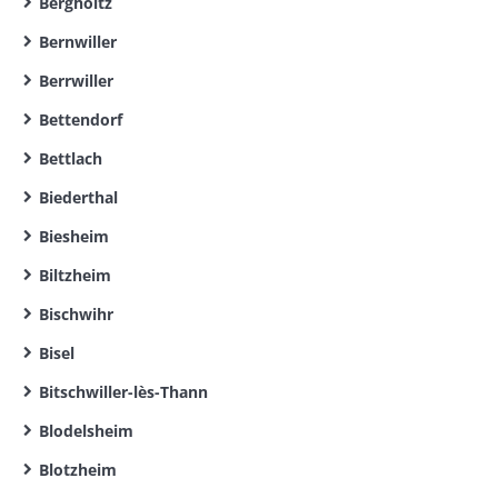
Bergholtz
Bernwiller
Berrwiller
Bettendorf
Bettlach
Biederthal
Biesheim
Biltzheim
Bischwihr
Bisel
Bitschwiller-lès-Thann
Blodelsheim
Blotzheim